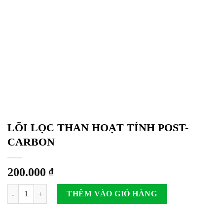
LÕI LỌC THAN HOẠT TÍNH POST-
CARBON
200.000
₫
LÕI LỌC THAN HOẠT TÍNH POST-CARBON số lượng
THÊM VÀO GIỎ HÀNG