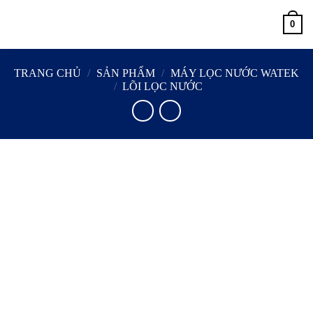
Skip
0
to
content
TRANG CHỦ
/
SẢN PHẨM
/
MÁY LỌC NƯỚC WATEK
/
LÕI LỌC NƯỚC