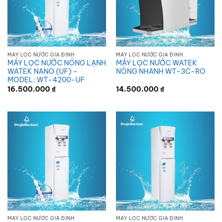
MÁY LỌC NƯỚC GIA ĐÌNH
MÁY LỌC NƯỚC GIA ĐÌNH
MÁY LỌC NƯỚC NÓNG LẠNH
MÁY LỌC NƯỚC WATEK
WATEK NANO (UF) –
NÓNG NHANH WT-3C-RO
MODEL: WT-4200-UF
16.500.000
₫
14.500.000
₫
MÁY LỌC NƯỚC GIA ĐÌNH
MÁY LỌC NƯỚC GIA ĐÌNH