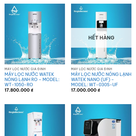
HẾT HÀNG
MÁY LỌC NƯỚC GIA ĐÌNH
MÁY LỌC NƯỚC GIA ĐÌNH
MÁY LỌC NƯỚC WATEK
MÁY LỌC NƯỚC NÓNG LẠNH
NÓNG LẠNH RO – MODEL:
WATEK NANO (UF) –
WT-1050-RO
MODEL: WT-030S-UF
17.800.000
₫
17.000.000
₫