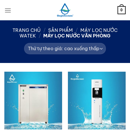
Skip
to
0
content
TRANG CHỦ
/
SẢN PHẨM
/
MÁY LỌC NƯỚC
WATEK
/
MÁY LỌC NƯỚC VĂN PHÒNG