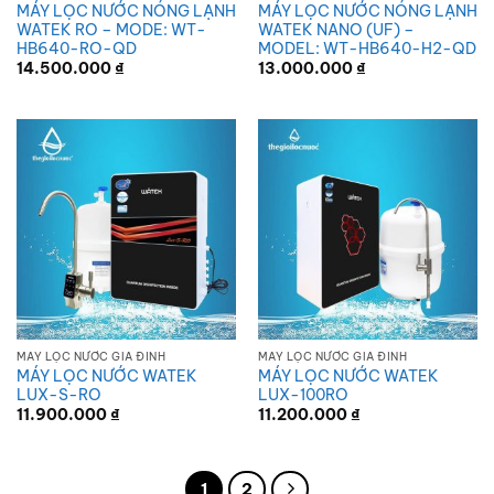
MÁY LỌC NƯỚC NÓNG LẠNH
MÁY LỌC NƯỚC NÓNG LẠNH
WATEK RO – MODE: WT-
WATEK NANO (UF) –
HB640-RO-QD
MODEL: WT-HB640-H2-QD
14.500.000
₫
13.000.000
₫
MÁY LỌC NƯỚC GIA ĐÌNH
MÁY LỌC NƯỚC GIA ĐÌNH
MÁY LỌC NƯỚC WATEK
MÁY LỌC NƯỚC WATEK
LUX-S-RO
LUX-100RO
11.900.000
₫
11.200.000
₫
1
2