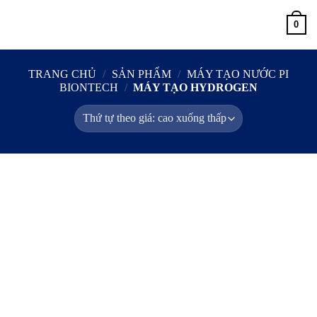
Skip
0
to
content
TRANG CHỦ
/
SẢN PHẨM
/
MÁY TẠO NƯỚC PI
BIONTECH
/
MÁY TẠO HYDROGEN