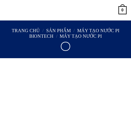
Skip
0
to
content
TRANG CHỦ
/
SẢN PHẨM
/
MÁY TẠO NƯỚC PI
BIONTECH
/
MÁY TẠO NƯỚC PI